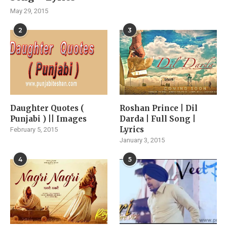
May 29, 2015
2
3
Daughter Quotes (
Roshan Prince | Dil
Punjabi ) || Images
Darda | Full Song |
Lyrics
February 5, 2015
January 3, 2015
4
5